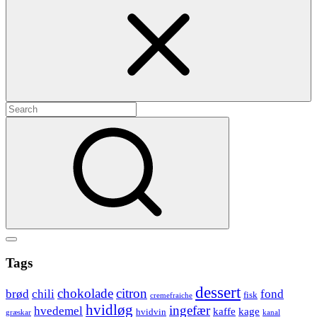
Search
for:
Search
Show
secondary
Header
Tags
sidebar
Widget
dessert
chokolade
citron
brød
chili
fond
fisk
cremefraiche
Wrapper
hvidløg
ingefær
hvedemel
kaffe
kage
hvidvin
græskar
kanal