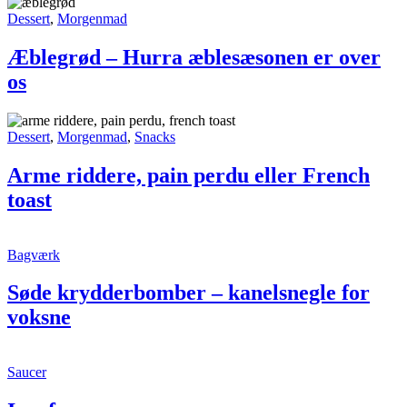
strejf
Æblegrød
Dessert
,
Morgenmad
af
–
Nordafrika
Hurra
Æblegrød – Hurra æblesæsonen er over
i
æblesæsonen
os
en
er
kold
over
dansk
os
november
Arme
Dessert
,
Morgenmad
,
Snacks
riddere,
pain
Arme riddere, pain perdu eller French
perdu
toast
eller
French
toast
Søde
Bagværk
krydderbomber
–
Søde krydderbomber – kanelsnegle for
kanelsnegle
voksne
for
voksne
Ingefærsauce
Saucer