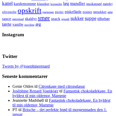
kanel
løg
mandler
kardemomme
klassiker
muskatnød
mørdej
koriander
opskrift
piskefløde
olivenolie
picnic
rosiner
rørsukker
parmesan
salat
smør
sukker
suppe
sauce
skaldyr
snack
tilbehør
simremad
squash
tærte
æg
vanilje
zucchini
Instagram
Twitter
Tweets by @josephinerenard
Seneste kommentarer
Genie Olden
til
Citronkage med citronglasur
Joséphine Renard Vagnkjær
til
Fantastisk chokoladekage. En
hyldest til min oldemor, Mammie
Jeannette Madsbøll
til
Fantastisk chokoladekage. En hyldest
til min oldemor, Mammie
PT
til
Brioche – det perfekte brød til morgenmaden den 1.
januar