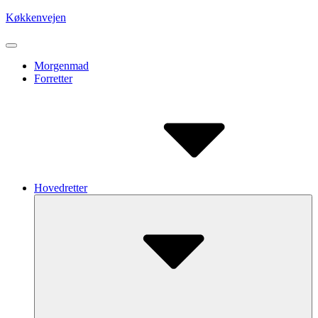
Skip
Køkkenvejen
to
content
Site
Navigation
Site
Morgenmad
Forretter
Navigation
Hovedretter
Submenu
Toggle