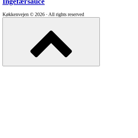
Ingefærsauce
Køkkenvejen © 2026 · All rights reserved
Scroll
to
top
of
the
page