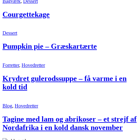
Courgettekage
Bagværk
,
Dessert
Courgettekage
Pumpkin
Dessert
pie
–
Pumpkin pie – Græskartærte
Græskartærte
Krydret
Forretter
,
Hovedretter
gulerodssuppe
–
Krydret gulerodssuppe – få varme i en
få
kold tid
varme
i
en
kold
Tagine
Blog
,
Hovedretter
tid
med
lam
Tagine med lam og abrikoser – et strejf af
og
Nordafrika i en kold dansk november
abrikoser
–
et