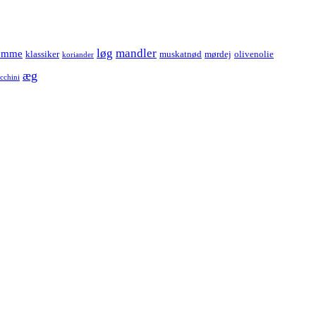
løg
mandler
omme
klassiker
muskatnød
mørdej
olivenolie
koriander
æg
cchini