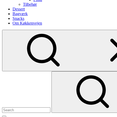
Tilbehør
Dessert
Bagværk
Snacks
Om Køkkenvejen
Show
secondary
sidebar
Search
for: