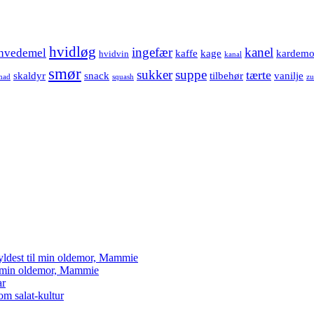
hvidløg
ingefær
kanel
hvedemel
kaffe
kage
kardem
hvidvin
kanal
smør
sukker
suppe
tærte
skaldyr
snack
tilbehør
vanilje
mad
squash
zu
yldest til min oldemor, Mammie
il min oldemor, Mammie
ar
om salat-kultur