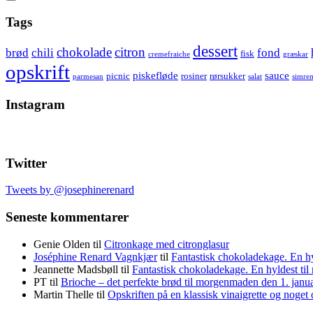
Show
secondary
Header
Tags
sidebar
Widget
dessert
chokolade
citron
brød
chili
fond
fisk
cremefraiche
græskar
Wrapper
opskrift
piskefløde
sauce
picnic
rosiner
rørsukker
parmesan
salat
simre
Instagram
Twitter
Tweets by @josephinerenard
Seneste kommentarer
Genie Olden
til
Citronkage med citronglasur
Joséphine Renard Vagnkjær
til
Fantastisk chokoladekage. En h
Jeannette Madsbøll
til
Fantastisk chokoladekage. En hyldest t
PT
til
Brioche – det perfekte brød til morgenmaden den 1. janu
Martin Thelle
til
Opskriften på en klassisk vinaigrette og noget 