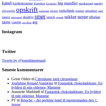
kanel
løg
mandler
kardemomme
klassiker
muskatnød
mørdej
koriander
opskrift
piskefløde
olivenolie
picnic
rosiner
rørsukker
parmesan
salat
smør
sukker
suppe
sauce
skaldyr
snack
tilbehør
simremad
squash
tærte
æg
vanilje
zucchini
Instagram
Twitter
Tweets by @josephinerenard
Seneste kommentarer
Genie Olden
til
Citronkage med citronglasur
Joséphine Renard Vagnkjær
til
Fantastisk chokoladekage. En
hyldest til min oldemor, Mammie
Jeannette Madsbøll
til
Fantastisk chokoladekage. En hyldest
til min oldemor, Mammie
PT
til
Brioche – det perfekte brød til morgenmaden den 1.
januar