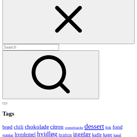
Search
for:
Search
Show
secondary
Header
Tags
sidebar
Widget
dessert
chokolade
citron
brød
chili
fond
fisk
cremefraiche
Wrapper
hvidløg
ingefær
hvedemel
kaffe
kage
hvidvin
græskar
kanal