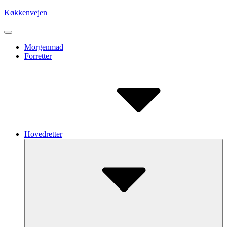
Skip
Køkkenvejen
to
content
Site
Navigation
Site
Morgenmad
Forretter
Navigation
Hovedretter
Submenu
Toggle