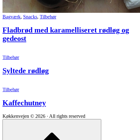
Fladbrød
Bagværk
,
Snacks
,
Tilbehør
med
karamelliseret
Fladbrød med karamelliseret rødløg og
rødløg
gedeost
og
gedeost
Syltede
Tilbehør
rødløg
Syltede rødløg
Kaffechutney
Tilbehør
Kaffechutney
Køkkenvejen © 2026 · All rights reserved
Scroll
to
top
of