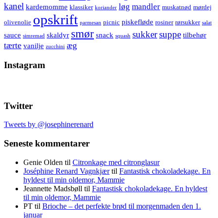
kanel
løg
mandler
kardemomme
klassiker
muskatnød
mørdej
koriander
opskrift
piskefløde
olivenolie
picnic
rosiner
rørsukker
parmesan
salat
smør
sukker
suppe
sauce
skaldyr
snack
tilbehør
simremad
squash
tærte
æg
vanilje
zucchini
Instagram
Twitter
Tweets by @josephinerenard
Seneste kommentarer
Genie Olden
til
Citronkage med citronglasur
Joséphine Renard Vagnkjær
til
Fantastisk chokoladekage. En
hyldest til min oldemor, Mammie
Jeannette Madsbøll
til
Fantastisk chokoladekage. En hyldest
til min oldemor, Mammie
PT
til
Brioche – det perfekte brød til morgenmaden den 1.
januar