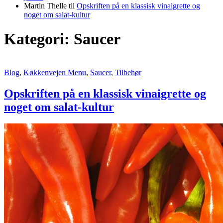
Martin Thelle
til
Opskriften på en klassisk vinaigrette og
noget om salat-kultur
Kategori:
Saucer
Opskriften
Blog
,
Køkkenvejen Menu
,
Saucer
,
Tilbehør
på
en
Opskriften på en klassisk vinaigrette og
klassisk
noget om salat-kultur
vinaigrette
og
noget
om
salat-
kultur