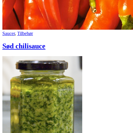
Sød
Saucer
,
Tilbehør
chilisauce
Sød chilisauce