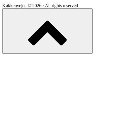
Køkkenvejen © 2026 · All rights reserved
Scroll
to
top
of
the
page