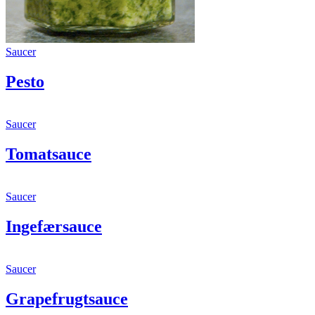
Pesto
Saucer
Pesto
Tomatsauce
Saucer
Tomatsauce
Ingefærsauce
Saucer
Ingefærsauce
Grapefrugtsauce
Saucer
Grapefrugtsauce