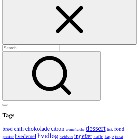
Search
for:
Search
Show
secondary
Header
Tags
sidebar
Widget
dessert
chokolade
citron
brød
chili
fond
fisk
cremefraiche
Wrapper
hvidløg
ingefær
hvedemel
kaffe
kage
hvidvin
græskar
kanal