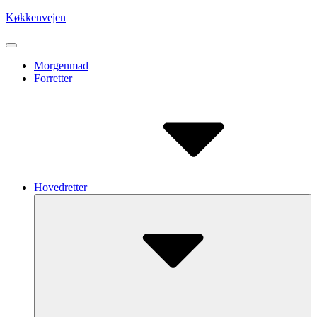
Skip
Køkkenvejen
to
content
Site
Navigation
Site
Morgenmad
Forretter
Navigation
Hovedretter
Submenu
Toggle