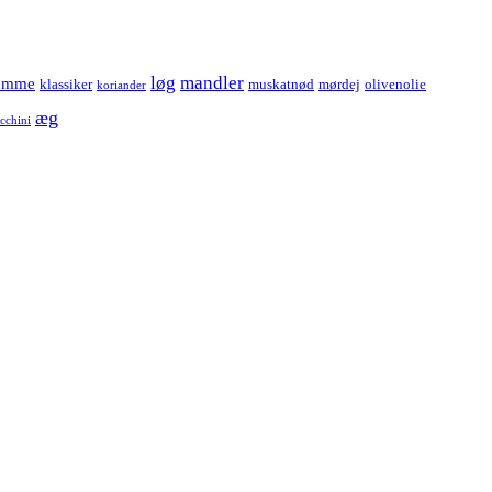
løg
mandler
omme
klassiker
muskatnød
mørdej
olivenolie
koriander
æg
cchini