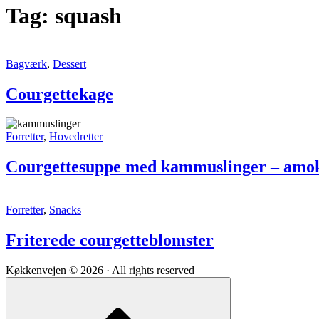
Tag:
squash
Courgettekage
Bagværk
,
Dessert
Courgettekage
Courgettesuppe
Forretter
,
Hovedretter
med
kammuslinger
Courgettesuppe med kammuslinger – amo
–
amok
i
Friterede
Forretter
,
Snacks
supper…
courgetteblomster
Friterede courgetteblomster
Køkkenvejen © 2026 · All rights reserved
Scroll
to
top
of