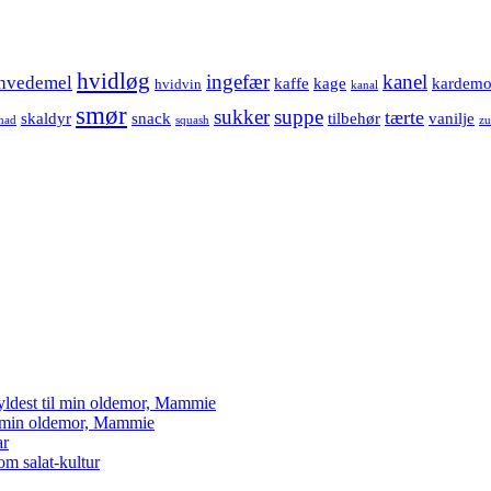
hvidløg
ingefær
kanel
hvedemel
kaffe
kage
kardem
hvidvin
kanal
smør
sukker
suppe
tærte
skaldyr
snack
tilbehør
vanilje
mad
squash
zu
yldest til min oldemor, Mammie
il min oldemor, Mammie
ar
om salat-kultur