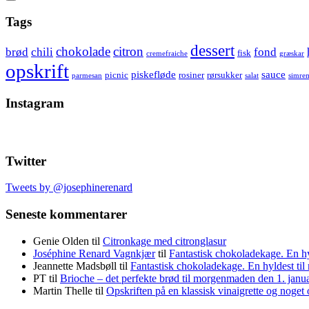
Show
secondary
Header
Tags
sidebar
Widget
dessert
chokolade
citron
brød
chili
fond
fisk
cremefraiche
græskar
Wrapper
opskrift
piskefløde
sauce
picnic
rosiner
rørsukker
parmesan
salat
simre
Instagram
Twitter
Tweets by @josephinerenard
Seneste kommentarer
Genie Olden
til
Citronkage med citronglasur
Joséphine Renard Vagnkjær
til
Fantastisk chokoladekage. En h
Jeannette Madsbøll
til
Fantastisk chokoladekage. En hyldest t
PT
til
Brioche – det perfekte brød til morgenmaden den 1. janu
Martin Thelle
til
Opskriften på en klassisk vinaigrette og noget 