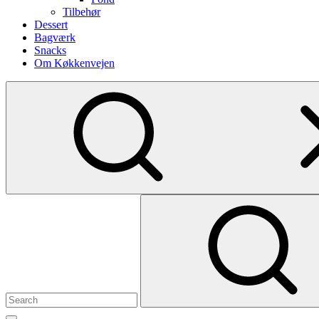
Tilbehør
Dessert
Bagværk
Snacks
Om Køkkenvejen
Show
secondary
sidebar
Search
for: