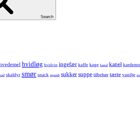
Search
hvidløg
ingefær
kanel
hvedemel
kaffe
kage
kardem
hvidvin
kanal
smør
sukker
suppe
tærte
skaldyr
snack
tilbehør
vanilje
mad
squash
zu