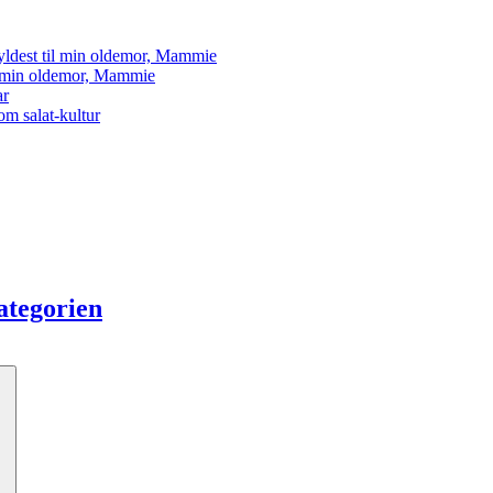
yldest til min oldemor, Mammie
il min oldemor, Mammie
ar
om salat-kultur
kategorien