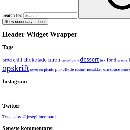
Search for:
Show secondary sidebar
Header Widget Wrapper
Tags
dessert
chokolade
citron
brød
chili
fond
fisk
cremefraiche
græskar
opskrift
piskefløde
sauce
picnic
rosiner
rørsukker
parmesan
salat
simre
Instagram
Twitter
Tweets by @josephinerenard
Seneste kommentarer