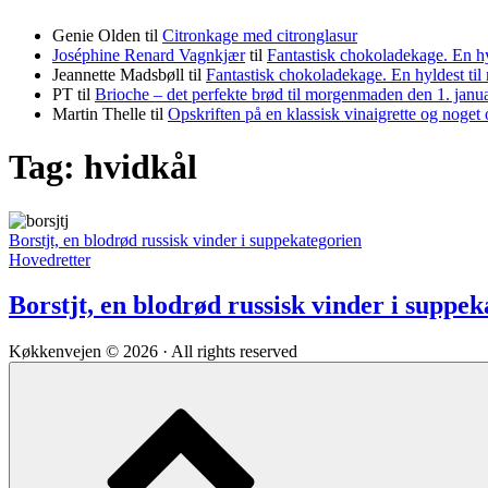
Genie Olden
til
Citronkage med citronglasur
Joséphine Renard Vagnkjær
til
Fantastisk chokoladekage. En h
Jeannette Madsbøll
til
Fantastisk chokoladekage. En hyldest t
PT
til
Brioche – det perfekte brød til morgenmaden den 1. janu
Martin Thelle
til
Opskriften på en klassisk vinaigrette og noget 
Tag:
hvidkål
Borstjt, en blodrød russisk vinder i suppekategorien
Hovedretter
Borstjt, en blodrød russisk vinder i suppe
Køkkenvejen © 2026 · All rights reserved