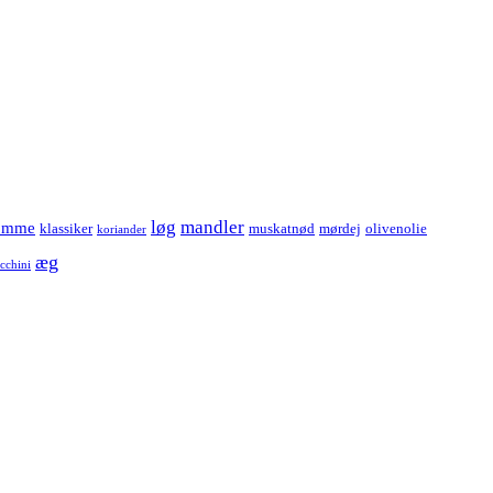
løg
mandler
omme
klassiker
muskatnød
mørdej
olivenolie
koriander
æg
cchini