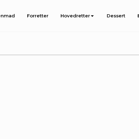
enmad
Forretter
Hovedretter
Dessert
igation