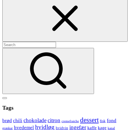
Search
for:
Search
Show
secondary
Header
Tags
sidebar
Widget
dessert
chokolade
citron
brød
chili
fond
fisk
cremefraiche
Wrapper
hvidløg
ingefær
hvedemel
kaffe
kage
hvidvin
græskar
kanal