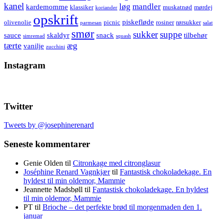
kanel
løg
mandler
kardemomme
klassiker
muskatnød
mørdej
koriander
opskrift
piskefløde
olivenolie
picnic
rosiner
rørsukker
parmesan
salat
smør
sukker
suppe
sauce
skaldyr
snack
tilbehør
simremad
squash
tærte
æg
vanilje
zucchini
Instagram
Twitter
Tweets by @josephinerenard
Seneste kommentarer
Genie Olden
til
Citronkage med citronglasur
Joséphine Renard Vagnkjær
til
Fantastisk chokoladekage. En
hyldest til min oldemor, Mammie
Jeannette Madsbøll
til
Fantastisk chokoladekage. En hyldest
til min oldemor, Mammie
PT
til
Brioche – det perfekte brød til morgenmaden den 1.
januar