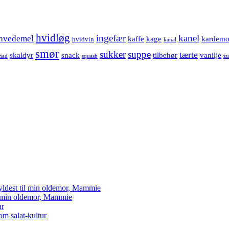
hvidløg
ingefær
kanel
hvedemel
kaffe
kage
kardem
hvidvin
kanal
smør
sukker
suppe
tærte
skaldyr
snack
tilbehør
vanilje
mad
squash
zu
yldest til min oldemor, Mammie
il min oldemor, Mammie
ar
om salat-kultur