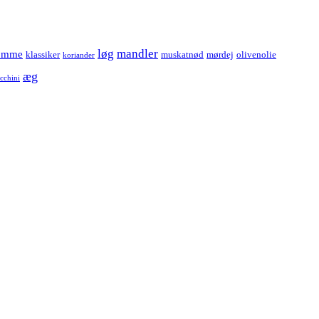
løg
mandler
omme
klassiker
muskatnød
mørdej
olivenolie
koriander
æg
cchini