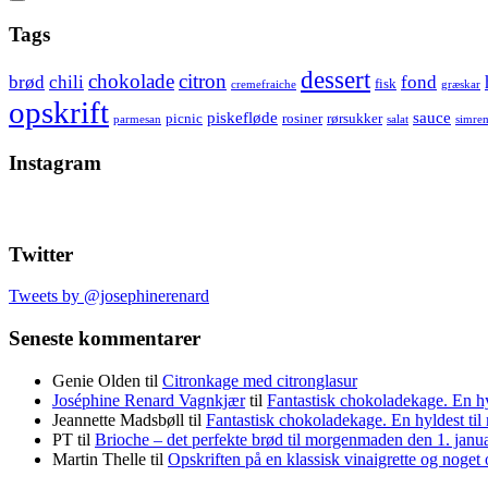
Show
secondary
Header
Tags
sidebar
Widget
dessert
chokolade
citron
brød
chili
fond
fisk
cremefraiche
græskar
Wrapper
opskrift
piskefløde
sauce
picnic
rosiner
rørsukker
parmesan
salat
simre
Instagram
Twitter
Tweets by @josephinerenard
Seneste kommentarer
Genie Olden
til
Citronkage med citronglasur
Joséphine Renard Vagnkjær
til
Fantastisk chokoladekage. En h
Jeannette Madsbøll
til
Fantastisk chokoladekage. En hyldest t
PT
til
Brioche – det perfekte brød til morgenmaden den 1. janu
Martin Thelle
til
Opskriften på en klassisk vinaigrette og noget 