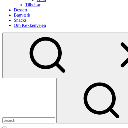
Tilbehør
Dessert
Bagværk
Snacks
Om Køkkenvejen
Show
secondary
sidebar
Search
for: