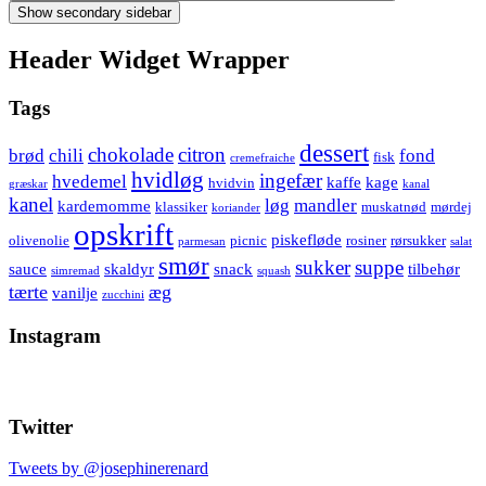
Show secondary sidebar
Header Widget Wrapper
Tags
dessert
chokolade
citron
brød
chili
fond
fisk
cremefraiche
hvidløg
ingefær
hvedemel
kaffe
kage
hvidvin
græskar
kanal
kanel
løg
mandler
kardemomme
klassiker
muskatnød
mørdej
koriander
opskrift
piskefløde
olivenolie
picnic
rosiner
rørsukker
parmesan
salat
smør
sukker
suppe
sauce
skaldyr
snack
tilbehør
simremad
squash
tærte
æg
vanilje
zucchini
Instagram
Twitter
Tweets by @josephinerenard