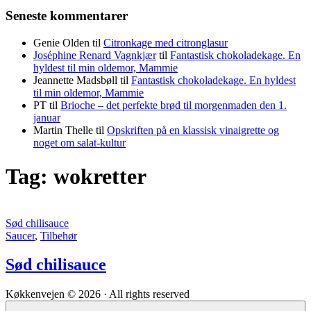
Seneste kommentarer
Genie Olden
til
Citronkage med citronglasur
Joséphine Renard Vagnkjær
til
Fantastisk chokoladekage. En
hyldest til min oldemor, Mammie
Jeannette Madsbøll
til
Fantastisk chokoladekage. En hyldest
til min oldemor, Mammie
PT
til
Brioche – det perfekte brød til morgenmaden den 1.
januar
Martin Thelle
til
Opskriften på en klassisk vinaigrette og
noget om salat-kultur
Tag:
wokretter
Sød chilisauce
Saucer
,
Tilbehør
Sød chilisauce
Køkkenvejen © 2026 · All rights reserved