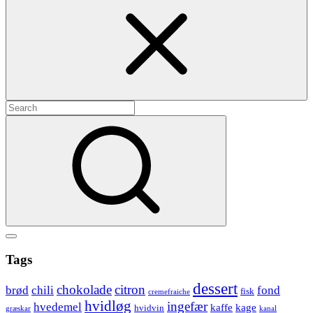
Search
for:
Search
Show
secondary
Header
Tags
sidebar
Widget
dessert
chokolade
citron
brød
chili
fond
fisk
cremefraiche
Wrapper
hvidløg
ingefær
hvedemel
kaffe
kage
hvidvin
græskar
kanal