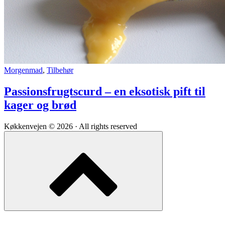
Passionsfrugtscurd
Morgenmad
,
Tilbehør
–
en
Passionsfrugtscurd – en eksotisk pift til
eksotisk
kager og brød
pift
til
kager
Køkkenvejen © 2026 · All rights reserved
og
Scroll
brød
to
top
of
the
page