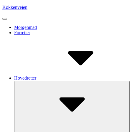
Skip
Køkkenvejen
to
content
Site
Navigation
Site
Morgenmad
Forretter
Navigation
Hovedretter
Submenu
Toggle