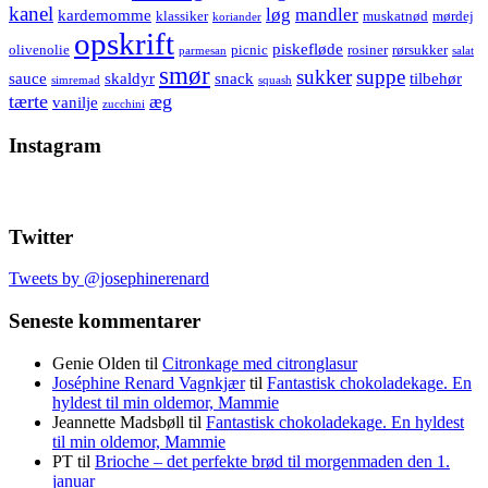
kanel
løg
mandler
kardemomme
klassiker
muskatnød
mørdej
koriander
opskrift
piskefløde
olivenolie
picnic
rosiner
rørsukker
parmesan
salat
smør
sukker
suppe
sauce
skaldyr
snack
tilbehør
simremad
squash
tærte
æg
vanilje
zucchini
Instagram
Twitter
Tweets by @josephinerenard
Seneste kommentarer
Genie Olden
til
Citronkage med citronglasur
Joséphine Renard Vagnkjær
til
Fantastisk chokoladekage. En
hyldest til min oldemor, Mammie
Jeannette Madsbøll
til
Fantastisk chokoladekage. En hyldest
til min oldemor, Mammie
PT
til
Brioche – det perfekte brød til morgenmaden den 1.
januar