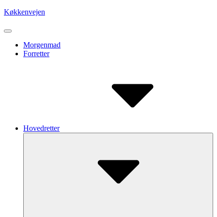
Skip
Køkkenvejen
to
content
Site
Navigation
Site
Morgenmad
Forretter
Navigation
Hovedretter
Submenu
Toggle