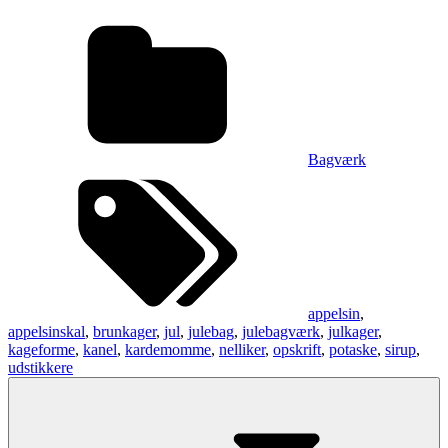
Bagværk
appelsin
,
appelsinskal
,
brunkager
,
jul
,
julebag
,
julebagværk
,
julkager
,
kageforme
,
kanel
,
kardemomme
,
nelliker
,
opskrift
,
potaske
,
sirup
,
udstikkere