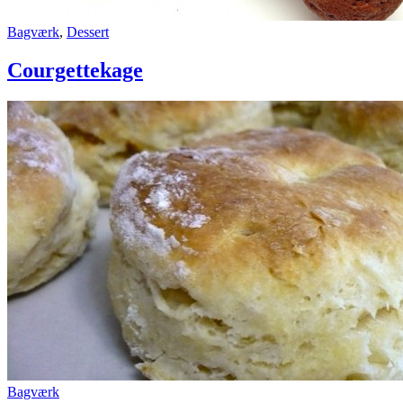
Bagværk
,
Dessert
Courgettekage
Scones
Bagværk