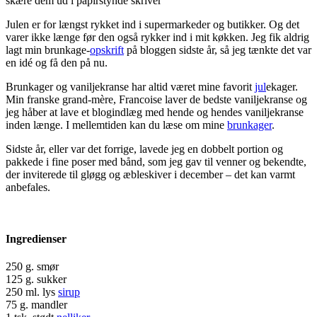
skære dem ud i papirstynde skriver
Julen er for længst rykket ind i supermarkeder og butikker. Og det
varer ikke længe før den også rykker ind i mit køkken. Jeg fik aldrig
lagt min brunkage-
opskrift
på bloggen sidste år, så jeg tænkte det var
en idé og få den på nu.
Brunkager og vaniljekranse har altid været mine favorit
jul
ekager.
Min franske grand-mère, Francoise laver de bedste vaniljekranse og
jeg håber at lave et blogindlæg med hende og hendes vaniljekranse
inden længe. I mellemtiden kan du læse om mine
brunkager
.
Sidste år, eller var det forrige, lavede jeg en dobbelt portion og
pakkede i fine poser med bånd, som jeg gav til venner og bekendte,
der inviterede til gløgg og æbleskiver i december – det kan varmt
anbefales.
Ingredienser
250 g. smør
125 g. sukker
250 ml. lys
sirup
75 g. mandler