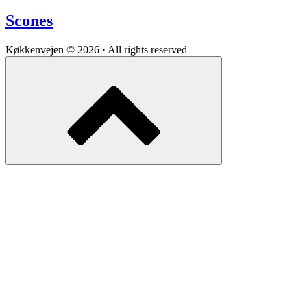
Scones
Køkkenvejen © 2026 · All rights reserved
Scroll
to
top
of
the
page