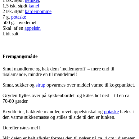
1 tsk. stødt
nelliker
,
1,5 tsk. stødt
kanel
2 tsk. stødt
kardemomme
7 g.
potaske
500 g. hvedemel
Skal af en
appelsin
Lidt salt
Fremgangsmåde
Smut mandlerne og hak dem ’mellemgroft’ – mere end til
risalamande, mindre en til mandelmel!
Smør, sukker og
sirup
opvarmes over middel varme til kogepunktet.
Gryden flyttes over på køkkenbordet og køles lidt ned – til en ca.
70-80 grader.
Krydderier, hakkede mandler, revet appelsinskal og
potaske
hæles i
den varme sukkermasse og stilles til side til den er lunken.
Derefter røres mel i.
Når dejen er helt afkølet formes den til pølser på ca. 4 cm i diameter.