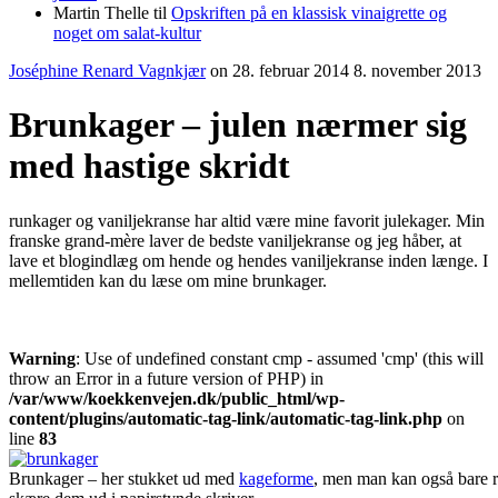
Martin Thelle
til
Opskriften på en klassisk vinaigrette og
noget om salat-kultur
Joséphine Renard Vagnkjær
on
28. februar 2014
8. november 2013
Brunkager – julen nærmer sig
med hastige skridt
runkager og vaniljekranse har altid være mine favorit julekager. Min
franske grand-mère laver de bedste vaniljekranse og jeg håber, at
lave et blogindlæg om hende og hendes vaniljekranse inden længe. I
mellemtiden kan du læse om mine brunkager.
Warning
: Use of undefined constant cmp - assumed 'cmp' (this will
throw an Error in a future version of PHP) in
/var/www/koekkenvejen.dk/public_html/wp-
content/plugins/automatic-tag-link/automatic-tag-link.php
on
line
83
Brunkager – her stukket ud med
kageforme
, men man kan også bare r