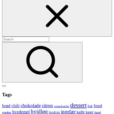
Search
for:
Search
Show
secondary
Header
Tags
sidebar
Widget
dessert
chokolade
citron
brød
chili
fond
fisk
cremefraiche
Wrapper
hvidløg
ingefær
hvedemel
kaffe
kage
hvidvin
græskar
kanal