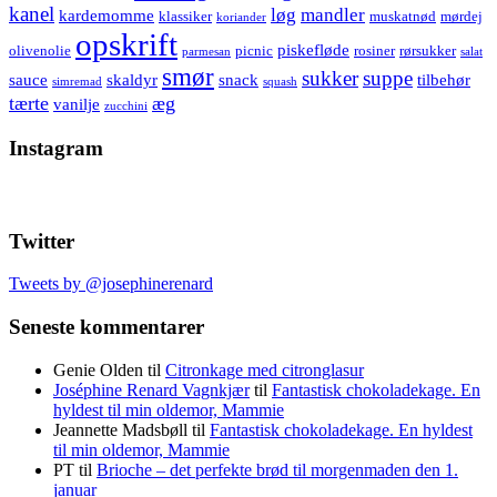
kanel
løg
mandler
kardemomme
klassiker
muskatnød
mørdej
koriander
opskrift
piskefløde
olivenolie
picnic
rosiner
rørsukker
parmesan
salat
smør
sukker
suppe
sauce
skaldyr
snack
tilbehør
simremad
squash
tærte
æg
vanilje
zucchini
Instagram
Twitter
Tweets by @josephinerenard
Seneste kommentarer
Genie Olden
til
Citronkage med citronglasur
Joséphine Renard Vagnkjær
til
Fantastisk chokoladekage. En
hyldest til min oldemor, Mammie
Jeannette Madsbøll
til
Fantastisk chokoladekage. En hyldest
til min oldemor, Mammie
PT
til
Brioche – det perfekte brød til morgenmaden den 1.
januar