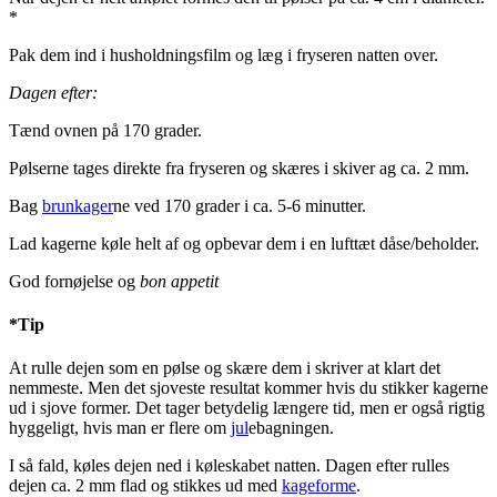
*
Pak dem ind i husholdningsfilm og læg i fryseren natten over.
Dagen efter:
Tænd ovnen på 170 grader.
Pølserne tages direkte fra fryseren og skæres i skiver ag ca. 2 mm.
Bag
brunkager
ne ved 170 grader i ca. 5-6 minutter.
Lad kagerne køle helt af og opbevar dem i en lufttæt dåse/beholder.
God fornøjelse og
bon appetit
*Tip
At rulle dejen som en pølse og skære dem i skriver at klart det
nemmeste. Men det sjoveste resultat kommer hvis du stikker kagerne
ud i sjove former. Det tager betydelig længere tid, men er også rigtig
hyggeligt, hvis man er flere om
jul
ebagningen.
I så fald, køles dejen ned i køleskabet natten. Dagen efter rulles
dejen ca. 2 mm flad og stikkes ud med
kageforme
.