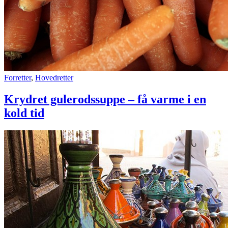
Krydret
Forretter
,
Hovedretter
gulerodssuppe
–
Krydret gulerodssuppe – få varme i en
få
kold tid
varme
i
en
kold
tid