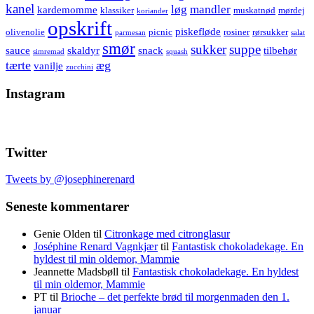
kanel
løg
mandler
kardemomme
klassiker
muskatnød
mørdej
koriander
opskrift
piskefløde
olivenolie
picnic
rosiner
rørsukker
parmesan
salat
smør
sukker
suppe
sauce
skaldyr
snack
tilbehør
simremad
squash
tærte
æg
vanilje
zucchini
Instagram
Twitter
Tweets by @josephinerenard
Seneste kommentarer
Genie Olden
til
Citronkage med citronglasur
Joséphine Renard Vagnkjær
til
Fantastisk chokoladekage. En
hyldest til min oldemor, Mammie
Jeannette Madsbøll
til
Fantastisk chokoladekage. En hyldest
til min oldemor, Mammie
PT
til
Brioche – det perfekte brød til morgenmaden den 1.
januar