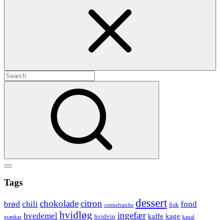
Search
for:
Search
Show
secondary
Header
Tags
sidebar
Widget
dessert
chokolade
citron
brød
chili
fond
fisk
cremefraiche
Wrapper
hvidløg
ingefær
hvedemel
kaffe
kage
hvidvin
græskar
kanal