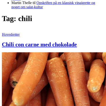
Martin Thelle
til
Opskriften på en klassisk vinaigrette og
noget om salat-kultur
Tag:
chili
Chili
Hovedretter
con
carne
Chili con carne med chokolade
med
chokolade