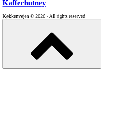
Kaffechutney
Køkkenvejen © 2026 · All rights reserved
Scroll
to
top
of
the
page