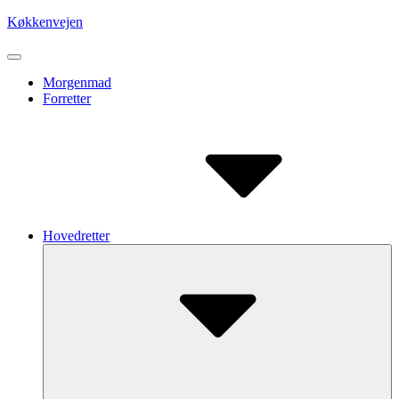
Skip
Køkkenvejen
to
content
Site
Navigation
Site
Morgenmad
Forretter
Navigation
Hovedretter
Submenu
Toggle