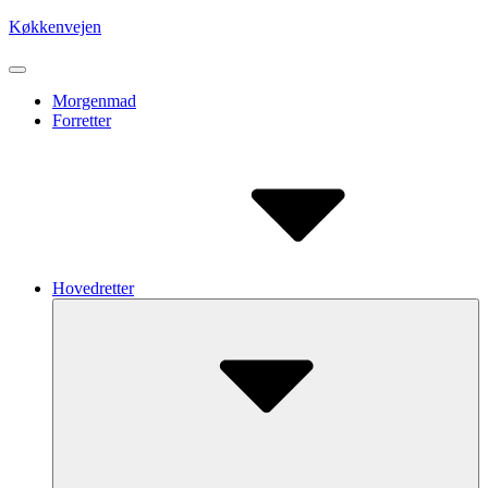
Skip
Køkkenvejen
to
content
Site
Navigation
Site
Morgenmad
Forretter
Navigation
Hovedretter
Submenu
Toggle