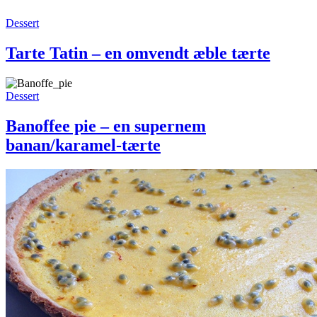
både
søde
Tarte
Dessert
og
Tatin
salte
–
Tarte Tatin – en omvendt æble tærte
en
omvendt
æble
Banoffee
Dessert
tærte
pie
–
Banoffee pie – en supernem
en
banan/karamel-tærte
supernem
banan/karamel-
tærte