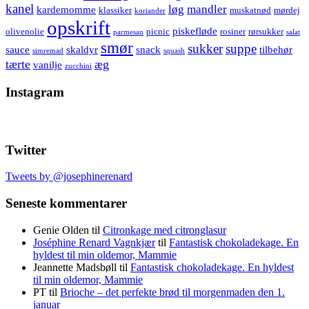
kanel
løg
mandler
kardemomme
klassiker
muskatnød
mørdej
koriander
opskrift
piskefløde
olivenolie
picnic
rosiner
rørsukker
parmesan
salat
smør
sukker
suppe
sauce
skaldyr
snack
tilbehør
simremad
squash
tærte
æg
vanilje
zucchini
Instagram
Twitter
Tweets by @josephinerenard
Seneste kommentarer
Genie Olden
til
Citronkage med citronglasur
Joséphine Renard Vagnkjær
til
Fantastisk chokoladekage. En
hyldest til min oldemor, Mammie
Jeannette Madsbøll
til
Fantastisk chokoladekage. En hyldest
til min oldemor, Mammie
PT
til
Brioche – det perfekte brød til morgenmaden den 1.
januar