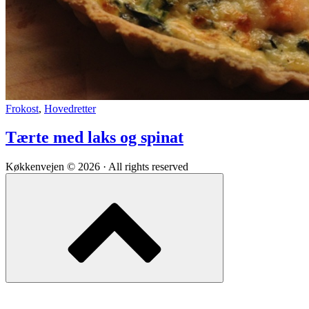
Tærte
Frokost
,
Hovedretter
med
laks
Tærte med laks og spinat
og
spinat
Køkkenvejen © 2026 · All rights reserved
Scroll
to
top
of
the
page