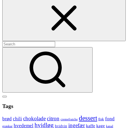
Search
for:
Search
Show
secondary
Header
Tags
sidebar
Widget
dessert
chokolade
citron
brød
chili
fond
fisk
cremefraiche
Wrapper
hvidløg
ingefær
hvedemel
kaffe
kage
hvidvin
græskar
kanal