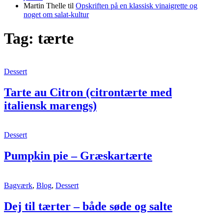
Martin Thelle
til
Opskriften på en klassisk vinaigrette og
noget om salat-kultur
Tag:
tærte
Tarte
Dessert
au
Citron
Tarte au Citron (citrontærte med
(citrontærte
italiensk marengs)
med
italiensk
marengs)
Pumpkin
Dessert
pie
–
Pumpkin pie – Græskartærte
Græskartærte
Dej
Bagværk
,
Blog
,
Dessert
til
tærter
Dej til tærter – både søde og salte
–