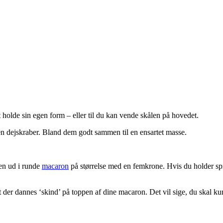
at holde sin egen form – eller til du kan vende skålen på hovedet.
 en dejskraber. Bland dem godt sammen til en ensartet masse.
jen ud i runde
macaron
på størrelse med en femkrone. Hvis du holder spr
t der dannes ‘skind’ på toppen af dine macaron. Det vil sige, du skal kun