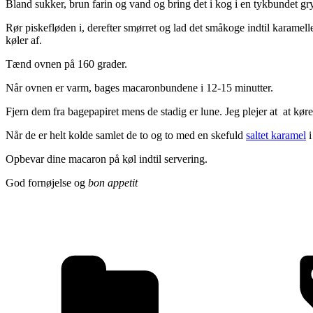
Bland sukker, brun farin og vand og bring det i kog i en tykbundet gry
Rør piskefløden i, derefter smørret og lad det småkoge indtil karamelle
køler af.
Tænd ovnen på 160 grader.
Når ovnen er varm, bages macaronbundene i 12-15 minutter.
Fjern dem fra bagepapiret mens de stadig er lune. Jeg plejer at at kør
Når de er helt kolde samlet de to og to med en skefuld
saltet karamel
i
Opbevar dine macaron på køl indtil servering.
God fornøjelse og
bon appetit