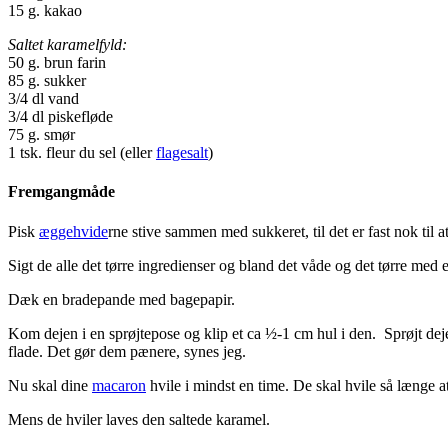
15 g. kakao
Saltet karamelfyld:
50 g. brun farin
85 g. sukker
3/4 dl vand
3/4 dl piskefløde
75 g. smør
1 tsk. fleur du sel (eller
flagesalt
)
Fremgangmåde
Pisk
æggehvide
rne stive sammen med sukkeret, til det er fast nok til 
Sigt de alle det tørre ingredienser og bland det våde og det tørre med
Dæk en bradepande med bagepapir.
Kom dejen i en sprøjtepose og klip et ca ½-1 cm hul i den. Sprøjt de
flade. Det gør dem pænere, synes jeg.
Nu skal dine
macaron
hvile i mindst en time. De skal hvile så længe a
Mens de hviler laves den saltede karamel.