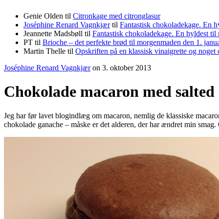
Genie Olden
til
Citronkage med citronglasur
Joséphine Renard Vagnkjær
til
Fantastisk chokoladekage. En h
Jeannette Madsbøll
til
Fantastisk chokoladekage. En hyldest t
PT
til
Brioche – det perfekte brød til morgenmaden den 1. janu
Martin Thelle
til
Opskriften på en klassisk vinaigrette og noget 
Joséphine Renard Vagnkjær
on
3. oktober 2013
Chokolade macaron med salted
Jeg har før lavet blogindlæg om macaron, nemlig de klassiske macaron 
chokolade ganache – måske er det alderen, der har ændret min smag. 